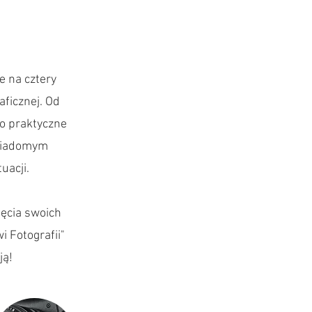
e na cztery
aficznej. Od
po praktyczne
świadomym
uacji.
ięcia swoich
 Fotografii"
ją!