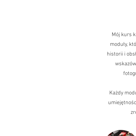
Mój kurs k
moduły, któ
historii i o
wskazówk
fotog
Każdy moduł
umiejętnośc
zr